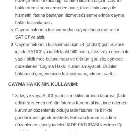
sözleşmenin imzalandığı tarihten itibaren başlar. Cayma
hakkı süresi sona ermeden önce, tüketicinin onayı ile
hizmetin ifasına başlanan hizmet sözleşmelerinde cayma
hakkı kullanılamaz.
Cayma hakkının kullanımından kaynaklanan masraflar
SATICI’ ya aittir.
Cayma hakkının kullanılması için 14 (ondört) günlük süre
içinde SATICI' ya iadeli taahhütlü posta, faks veya eposta ile
yazılı bildirimde bulunulması ve ürünün işbu sözleşmede
düzenlenen "Cayma Hakkı Kullanılamayacak Ürünler"
hükümleri çerçevesinde kullanılmamış olması şarttır.
CAYMA HAKKININ KULLANIMI:
3. kişiye veya ALICI’ ya teslim edilen ürünün faturası, (İade
edilmek istenen ürünün faturası kurumsal ise, iade ederken
kurumun düzenlemiş olduğu iade faturası ile birlikte
gönderilmesi gerekmektedir. Faturası kurumlar adına
düzenlenen sipariş iadeleri İADE FATURASI kesilmediği