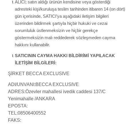
ALICI; satın aldığı ürünün kendisine veya gösterdiği
adresteki kişi/kuruluşa teslim tarihinden itibaren 14 (on dört)
gün içerisinde, SATICI’ya aşağıdaki iletişim bilgileri
üzerinden bildirmek şartıyla hiçbir hukuki ve cezai
sorumluluk üstlenmeksizin ve hiçbir gerekçe
göstermeksizin malı reddederek sözleşmeden cayma
hakkını kullanabilir.
SATICININ CAYMA HAKKI BİLDİRİMİ YAPILACAK
İLETİŞİM BİLGİLERİ:
ŞİRKET BECCA EXCLUSIVE
ADI/UNVANI:BECCA EXCLUSIVE
ADRES:Özevler mahallesi ivedik caddesi 137/C
Yenimahalle /ANKARA
EPOSTA:
TEL:08506400552
FAKS: