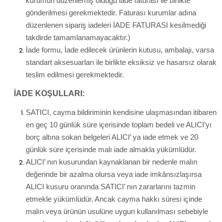
kurumun düzenlemiş olduğu iade faturası ile birlikte
gönderilmesi gerekmektedir. Faturası kurumlar adına
düzenlenen sipariş iadeleri İADE FATURASI kesilmediği
takdirde tamamlanamayacaktır.)
İade formu, İade edilecek ürünlerin kutusu, ambalajı, varsa
standart aksesuarları ile birlikte eksiksiz ve hasarsız olarak
teslim edilmesi gerekmektedir.
İADE KOŞULLARI:
SATICI, cayma bildiriminin kendisine ulaşmasından itibaren
en geç 10 günlük süre içerisinde toplam bedeli ve ALICI’yı
borç altına sokan belgeleri ALICI’ ya iade etmek ve 20
günlük süre içerisinde malı iade almakla yükümlüdür.
ALICI’ nın kusurundan kaynaklanan bir nedenle malın
değerinde bir azalma olursa veya iade imkânsızlaşırsa
ALICI kusuru oranında SATICI’ nın zararlarını tazmin
etmekle yükümlüdür. Ancak cayma hakkı süresi içinde
malın veya ürünün usulüne uygun kullanılması sebebiyle