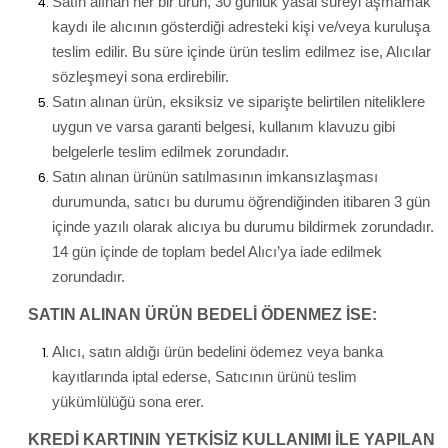
Satın alınan her bir ürün, 30 günlük yasal süreyi aşmamak
kaydı ile alıcının gösterdiği adresteki kişi ve/veya kuruluşa
teslim edilir. Bu süre içinde ürün teslim edilmez ise, Alıcılar
sözleşmeyi sona erdirebilir.
Satın alınan ürün, eksiksiz ve siparişte belirtilen niteliklere
uygun ve varsa garanti belgesi, kullanım klavuzu gibi
belgelerle teslim edilmek zorundadır.
Satın alınan ürünün satılmasının imkansızlaşması
durumunda, satıcı bu durumu öğrendiğinden itibaren 3 gün
içinde yazılı olarak alıcıya bu durumu bildirmek zorundadır.
14 gün içinde de toplam bedel Alıcı’ya iade edilmek
zorundadır.
SATIN ALINAN ÜRÜN BEDELİ ÖDENMEZ İSE:
Alıcı, satın aldığı ürün bedelini ödemez veya banka
kayıtlarında iptal ederse, Satıcının ürünü teslim
yükümlülüğü sona erer.
KREDİ KARTININ YETKİSİZ KULLANIMI İLE YAPILAN