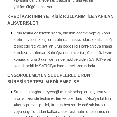
kayıtlarında iptal ederse, Satıcının ürünü teslim
yükümlülüğü sona erer.
KREDİ KARTININ YETKİSİZ KULLANIMI İLE YAPILAN
ALIŞVERİŞLER:
Ürün teslim edildikten sonra, alıcının ödeme yaptığı kredi
kartının yetkisiz kişiler tarafından haksız olarak kullanıldığı
tespit edilirse ve satılan ürün bedeli ilgili banka veya finans
kuruluşu tarafından Satıcı'ya ödenmez ise, Alıcı, sözleşme
konusu ürünü 3 gün içerisinde nakliye gideri SATICI’ya ait
olacak şekilde SATICI’ya iade etmek zorundadır.
ÖNGÖRÜLEMEYEN SEBEPLERLE ÜRÜN
SÜRESİNDE TESLİM EDİLEMEZ İSE:
Satıcı’nın öngöremeyeceği mücbir sebepler oluşursa ve
ürün süresinde teslim edilemez ise, durum Alıcı’ya bildirilir.
Alıcı, siparişin iptalini, ürünün benzeri ile değiştirilmesini
veya engel ortadan kalkana dek teslimatın ertelenmesini