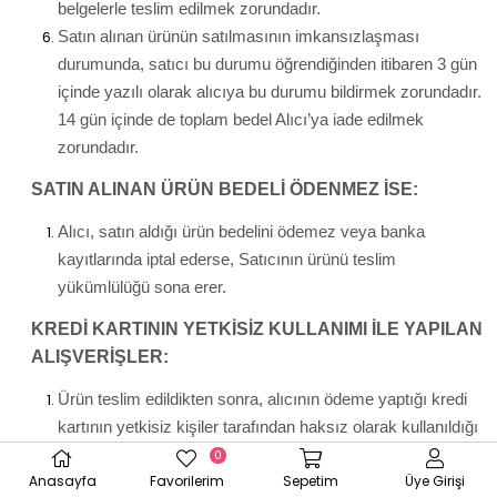
belgelerle teslim edilmek zorundadır.
Satın alınan ürünün satılmasının imkansızlaşması
durumunda, satıcı bu durumu öğrendiğinden itibaren 3 gün
içinde yazılı olarak alıcıya bu durumu bildirmek zorundadır.
14 gün içinde de toplam bedel Alıcı’ya iade edilmek
zorundadır.
SATIN ALINAN ÜRÜN BEDELİ ÖDENMEZ İSE:
Alıcı, satın aldığı ürün bedelini ödemez veya banka
kayıtlarında iptal ederse, Satıcının ürünü teslim
yükümlülüğü sona erer.
KREDİ KARTININ YETKİSİZ KULLANIMI İLE YAPILAN
ALIŞVERİŞLER:
Ürün teslim edildikten sonra, alıcının ödeme yaptığı kredi
kartının yetkisiz kişiler tarafından haksız olarak kullanıldığı
tespit edilirse ve satılan ürün bedeli ilgili banka veya finans
0
Anasayfa
Favorilerim
Sepetim
Üye Girişi
kuruluşu tarafından Satıcı'ya ödenmez ise, Alıcı, sözleşme